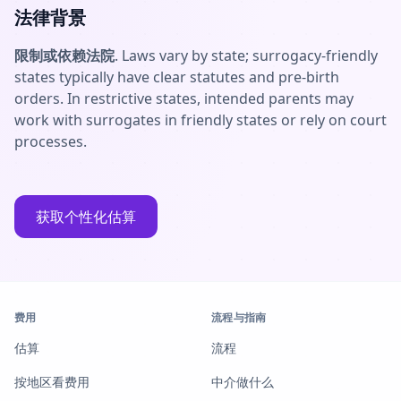
法律背景
限制或依赖法院
. Laws vary by state; surrogacy-friendly
states typically have clear statutes and pre-birth
orders. In restrictive states, intended parents may
work with surrogates in friendly states or rely on court
processes.
获取个性化估算
费用
流程与指南
估算
流程
按地区看费用
中介做什么