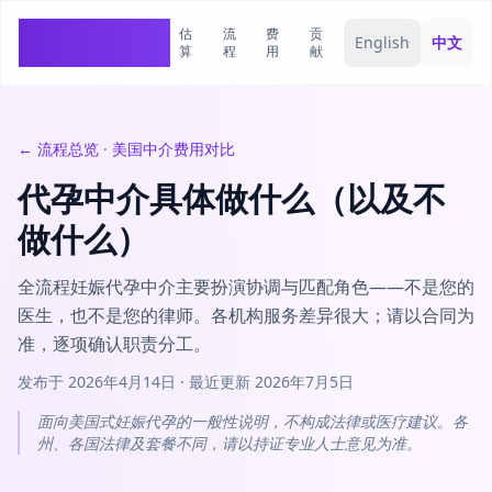
估
流
费
贡
SurrogacyCosts
English
中文
算
程
用
献
← 流程总览
·
美国中介费用对比
代孕中介具体做什么（以及不
做什么）
全流程妊娠代孕中介主要扮演协调与匹配角色——不是您的
医生，也不是您的律师。各机构服务差异很大；请以合同为
准，逐项确认职责分工。
发布于
2026年4月14日
·
最近更新
2026年7月5日
面向美国式妊娠代孕的一般性说明，不构成法律或医疗建议。各
州、各国法律及套餐不同，请以持证专业人士意见为准。