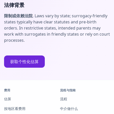
法律背景
限制或依赖法院
. Laws vary by state; surrogacy-friendly
states typically have clear statutes and pre-birth
orders. In restrictive states, intended parents may
work with surrogates in friendly states or rely on court
processes.
获取个性化估算
费用
流程与指南
估算
流程
按地区看费用
中介做什么